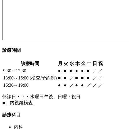
診療時間
診療時間
月
火
水
木
金
土
日
祝
9:30～12:30
●
●
●
●
●
●
／
／
13:00～16:00 (検査/予約制)
■
■
／
■
■
■
／
／
16:30～19:00
●
●
／
●
●
／
／
／
休診日・・・水曜日午後、日曜・祝日
■
…内視鏡検査
診療科目
内科