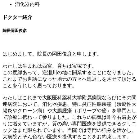
消化器内科
ドクター紹介
院長
岡田俊彦
はじめまして。院長の岡田俊彦と申します。
わたしは生まれは西宮、育ちは宝塚です。
この度縁あって、逆瀬川の地に開業することになりました。
これまでお世話になった地元の方々へ恩返しをさせて頂ける
ことをうれしく思っております。
わたしはこれまで大阪医科薬科大学附属病院ならびにその関
連病院において、消化器疾患、特に炎症性腸疾患（潰瘍性大
腸炎やクローン病）や大腸腫瘍（ポリープや癌）を専門とし
て診療に携わって参りました。これらの病気は昨今右肩あが
りに増えていますが、質の高い専門医療を提供できるクリニ
ックはまだ限られています。当院では専門の強みを活かし、
大病院とそん色ない医療を提供することをお約束します。