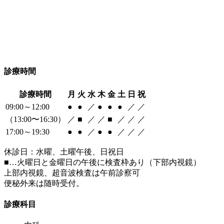
診療時間
診療時間
月
火
水
木
金
土
日
祝
09:00～12:00
●
●
／
●
●
●
／
／
（13:00〜16:30）
／
■
／
／
■
／
／
／
17:00～19:30
●
●
／
●
●
／
／
／
休診日：水曜、土曜午後、日祝日
■
…火曜日と金曜日の午後に検査枠あり（下部内視鏡）
上部内視鏡、超音波検査は午前診察可
便秘外来は随時受付。
診療科目